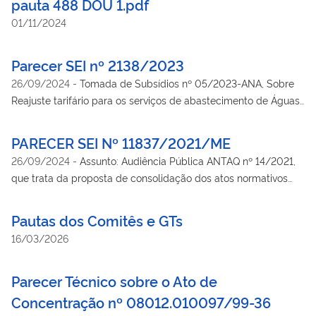
pauta 488 DOU 1.pdf
01/11/2024
Parecer SEI nº 2138/2023
26/09/2024
-
Tomada de Subsídios nº 05/2023-ANA, Sobre
Reajuste tarifário para os serviços de abastecimento de Águas
e Esgotamento Sanitário.
PARECER SEI Nº 11837/2021/ME
26/09/2024
-
Assunto: Audiência Pública ANTAQ nº 14/2021,
que trata da proposta de consolidação dos atos normativos
relativos aos seguintes aspectos da navegação interior:
transporte público; transporte privado; critérios e
Pautas dos Comitês e GTs
procedimentos para outorga de serviços de transporte,
16/03/2026
homologação e afretamento de embarcações; e atributos
mínimos de serviço público adequado para percurso de longa
Parecer Técnico sobre o Ato de
distância.
Concentração nº 08012.010097/99-36