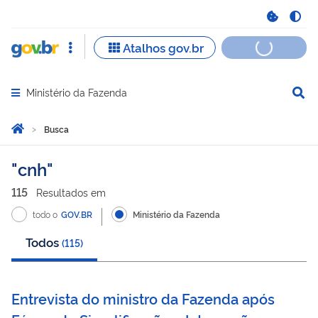
Ministério da Fazenda
Abrir menu principal de navegação
Você está aqui:
Página Inicial
Busca
Busca
cnh
115
Resultado
s
em
todo o
GOV.BR
Ministério da Fazenda
Todos
(
115
)
Entrevista do ministro da Fazenda após