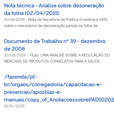
Nota técnica - Análise sobre desoneração
da folha (02/04/2015)
15/08/2024
-
Nota da Secretaria de Política Econômica (SPE)
sobre o mecanismo de desoneração parcial da folha de
pagamentos adotado a partir de 2011. O texto analisa
resultados de estudos conduzidos no âmbito da avaliação
Documento de Trabalho nº 39 - dezembro
prevista em lei, assim como por iniciativa das áreas acadêmica
de 2006
e empresarial.
30/09/2024
-
Título: UMA ANÁLISE SOBRE A REGULAÇÃO DO
MERCADO DE PRODUTOS CORRELATOS PARA A SAÚDE
Autor: Leandro Fonseca da Silva
/fazenda/pt-
br/orgaos/corregedoria/capacitacao-e-
prevencao/apostilas-e-
manuais/copy_of_AnotacoessobrePAD10202
16/10/2025