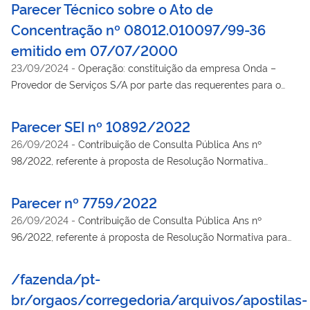
Parecer Técnico sobre o Ato de
Gonzaga, Auto Escola Martins, Auto Moto Escola União, Auto
Concentração nº 08012.010097/99-36
Moto Escola Rallye, Auto Escola Orla, Auto Escola Estoril, Auto
emitido em 07/07/2000
Escola Fátima, Pioneiro – Centro de Formação de Condutores
Ltda. e Autotran – Centro de Formação de Condutores.
23/09/2024
-
Operação: constituição da empresa Onda –
Provedor de Serviços S/A por parte das requerentes para o
fornecimento de serviços na Internet.
Parecer SEI nº 10892/2022
26/09/2024
-
Contribuição de Consulta Pública Ans nº
98/2022, referente à proposta de Resolução Normativa
alteração do Rol de Procedimentos e Eventos em Saúde.
Parecer nº 7759/2022
26/09/2024
-
Contribuição de Consulta Pública Ans nº
96/2022, referente á proposta de Resolução Normativa para
fins de alteração do Rol de Procedimentos e Eventos em
Saúde.
/fazenda/pt-
br/orgaos/corregedoria/arquivos/apostilas-