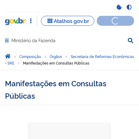
Ministério da Fazenda
Abrir menu principal de navegação
Você está aqui:
Página Inicial
Composição
Órgãos
Secretaria de Reformas Econômicas
- SRE
Manifestações em Consultas Públicas
Manifestações em Consultas
Públicas