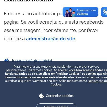
É necessário autenticar para visualizar essa
página. Se você acredita que está recebendo
essa mensagem incorretamente, por favor
contate a
administração do site
.
Ir para a página inicial
Para melhorar a sua experiência na plataforma e prover serviços
personalizados, utilizamos cookies.
Ao aceitar, você terá acesso a todas as
funcionalidades do site. Se clicar em "Rejeitar Cookies", os cookies que nã
forem estritamente necessários serão desativados.
Para escolher quais que
autorizar, clique em "Gerenciar cookies". Saiba mais em nossa
Declaração d
Cookies
.
Gerenciar cookies
Rejeitar cookies