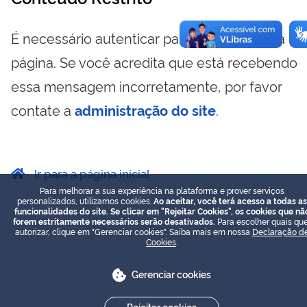
É necessário autenticar para visualizar essa
página. Se você acredita que está recebendo
essa mensagem incorretamente, por favor
contate a
administração do site
.
Ir para a página inicial
Para melhorar a sua experiência na plataforma e prover serviços
personalizados, utilizamos cookies.
Ao aceitar, você terá acesso a todas as
funcionalidades do site. Se clicar em "Rejeitar Cookies", os cookies que nã
forem estritamente necessários serão desativados.
Para escolher quais que
autorizar, clique em "Gerenciar cookies". Saiba mais em nossa
Declaração d
Cookies
.
Gerenciar cookies
Rejeitar cookies