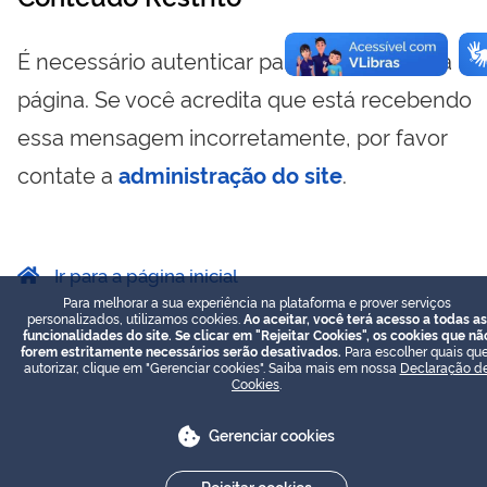
É necessário autenticar para visualizar essa
página. Se você acredita que está recebendo
essa mensagem incorretamente, por favor
contate a
administração do site
.
Ir para a página inicial
Para melhorar a sua experiência na plataforma e prover serviços
personalizados, utilizamos cookies.
Ao aceitar, você terá acesso a todas as
funcionalidades do site. Se clicar em "Rejeitar Cookies", os cookies que nã
forem estritamente necessários serão desativados.
Para escolher quais que
autorizar, clique em "Gerenciar cookies". Saiba mais em nossa
Declaração d
Cookies
.
Gerenciar cookies
Rejeitar cookies