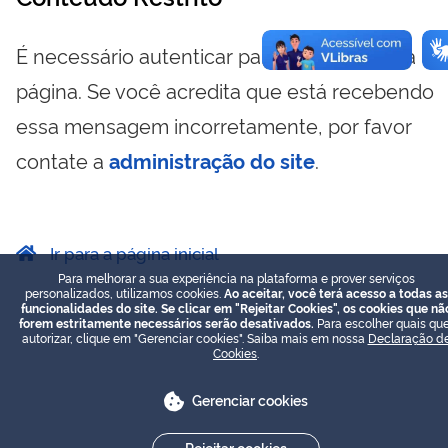
É necessário autenticar para visualizar essa
página. Se você acredita que está recebendo
essa mensagem incorretamente, por favor
contate a
administração do site
.
Ir para a página inicial
Para melhorar a sua experiência na plataforma e prover serviços
personalizados, utilizamos cookies.
Ao aceitar, você terá acesso a todas as
funcionalidades do site. Se clicar em "Rejeitar Cookies", os cookies que nã
forem estritamente necessários serão desativados.
Para escolher quais que
autorizar, clique em "Gerenciar cookies". Saiba mais em nossa
Declaração d
Cookies
.
Gerenciar cookies
Rejeitar cookies