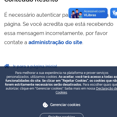
É necessário autenticar para visualizar essa
página. Se você acredita que está recebendo
essa mensagem incorretamente, por favor
contate a
administração do site
.
Ir para a página inicial
Para melhorar a sua experiência na plataforma e prover serviços
personalizados, utilizamos cookies.
Ao aceitar, você terá acesso a todas as
funcionalidades do site. Se clicar em "Rejeitar Cookies", os cookies que nã
forem estritamente necessários serão desativados.
Para escolher quais que
autorizar, clique em "Gerenciar cookies". Saiba mais em nossa
Declaração d
Cookies
.
Gerenciar cookies
Rejeitar cookies