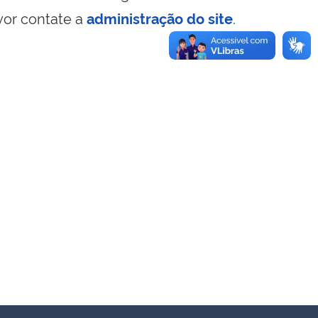
vor contate a
administração do site
.