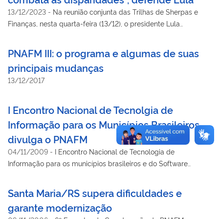
13/12/2023
-
Na reunião conjunta das Trilhas de Sherpas e
Finanças, nesta quarta-feira (13/12), o presidente Lula
reafirmou o enfrentamento das desigualdades e o
desenvolvimento sustentável como prioridades da presidência
PNAFM III: o programa e algumas de suas
brasileira da cúpula
principais mudanças
13/12/2017
I Encontro Nacional de Tecnolgia de
Informação para os Municípios Brasileiros
divulga o PNAFM
04/11/2009
-
I Encontro Nacional de Tecnologia de
Informação para os municípios brasileiros e do Software
Público
Santa Maria/RS supera dificuldades e
garante modernização