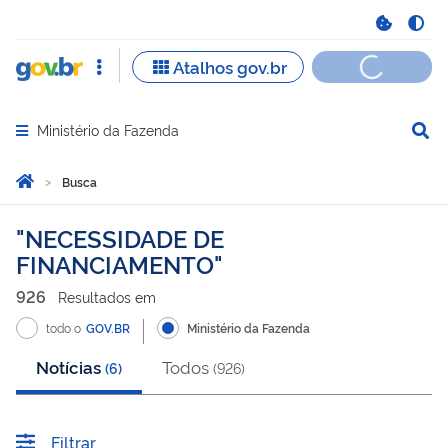
Ministério da Fazenda
Abrir menu principal de navegação
Você está aqui:
Página Inicial
Busca
Busca
NECESSIDADE DE
FINANCIAMENTO
926
Resultado
s
em
todo o
GOV.BR
Ministério da Fazenda
Notícias
Todos
(
6
)
(
926
)
Filtrar