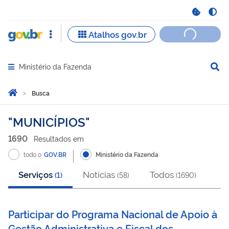
Ministério da Fazenda
Abrir menu principal de navegação
Você está aqui:
Página Inicial
Busca
Busca
MUNICÍPIOS
1690
Resultado
s
em
todo o
GOV.BR
Ministério da Fazenda
Serviços
Notícias
Todos
(
1
)
(
58
)
(
1690
)
Participar do Programa Nacional de Apoio à
Gestão Administrativa e Fiscal dos