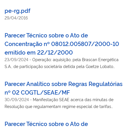
pe-rg.pdf
29/04/2016
Parecer Técnico sobre o Ato de
Concentração nº 08012.005807/2000-10
emitido em 22/12/2000
23/09/2024
-
Operação: aquisição, pela Brascan Energética
S.A., de participação societária detida pela Goetze Lobato
Engenharia Ltda na Energética Rio Pedrinho S/A.
Parecer Analítico sobre Regras Regulatórias
nº 02 COGTL/SEAE/MF
30/09/2024
-
Manifestação SEAE acerca das minutas de
Resolução que regulamentam regime especial de tarifas
aeroportuárias nos aeroportos internacionais de São
Paulo/Congonhas (SBSP), de São Paulo/Guarulhos-
Parecer Técnico sobre o Ato de
Governador André Franco Montoro (SBGR) e do Rio de