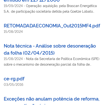
localizadas no Brasil.
19/09/2024
-
Operação: aquisição, pela Brascan Energética
S.A., de participação societária detida pela Goetze Lobato
Engenharia Ltda na Energética Rio Pedrinho S/A.
RETOMADADAECONOMIA_Out2015MF4.pdf
15/08/2024
Nota técnica - Análise sobre desoneração
da folha (02/04/2015)
15/08/2024
-
Nota da Secretaria de Política Econômica (SPE)
sobre o mecanismo de desoneração parcial da folha de
pagamentos adotado a partir de 2011. O texto analisa
resultados de estudos conduzidos no âmbito da avaliação
ce-rg.pdf
prevista em lei, assim como por iniciativa das áreas acadêmica
03/05/2016
e empresarial.
Exceções não anulam potência de reforma,