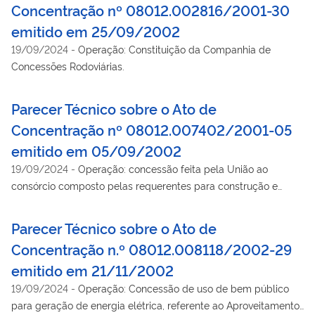
Concentração nº 08012.002816/2001-30
Janeiro/Galeão- Antonio Carlos Jobim (SBGL). Tamanho: 104
emitido em 25/09/2002
kB - Tipo do Arquivo application/pdf.
19/09/2024
-
Operação: Constituição da Companhia de
Concessões Rodoviárias.
Parecer Técnico sobre o Ato de
Concentração nº 08012.007402/2001-05
emitido em 05/09/2002
19/09/2024
-
Operação: concessão feita pela União ao
consórcio composto pelas requerentes para construção e
aproveitamento do complexo hidrelétrico FOZ DO CHAPECÓ.
Parecer Técnico sobre o Ato de
Concentração n.º 08012.008118/2002-29
emitido em 21/11/2002
19/09/2024
-
Operação: Concessão de uso de bem público
para geração de energia elétrica, referente ao Aproveitamento