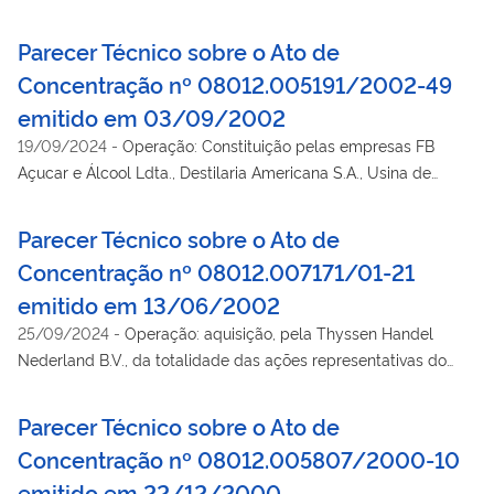
Hidrelétrico do Rio das Antas.
Parecer Técnico sobre o Ato de
Concentração nº 08012.005191/2002-49
emitido em 03/09/2002
19/09/2024
-
Operação: Constituição pelas empresas FB
Açucar e Álcool Ldta., Destilaria Americana S.A., Usina de
Açucar e Álcool Goioerê Ltda., Usina de Açucar e Álcool Santa
Terezinha Ltda., Cooperativas Nova, Cocamar e outras, da CPA
Parecer Técnico sobre o Ato de
Trading S.A., para atuar na comercialização de álcool etílico
Concentração nº 08012.007171/01-21
para fins carburantes.
emitido em 13/06/2002
25/09/2024
-
Operação: aquisição, pela Thyssen Handel
Nederland B.V., da totalidade das ações representativas do
capital da Luukas Industries B.V., pertencentes à Kone Holland
B.V. A Luukas Industries, juntamente com a Kone Corporation e
Parecer Técnico sobre o Ato de
a Kone Elevators Corporation possuem a titularidade de todas
Concentração nº 08012.005807/2000-10
as ações representativas do capital social das empresas Kone
emitido em 22/12/2000
Participações e Importações Ltda. e Kone Elevadores Ltda.,