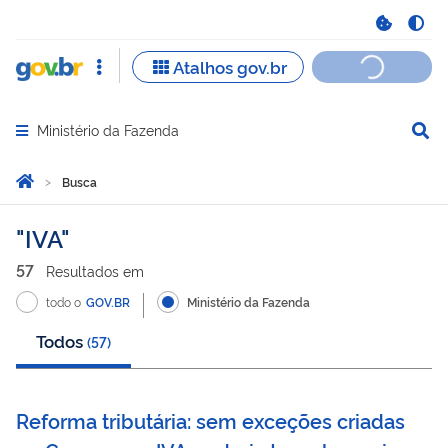
Ministério da Fazenda
Abrir menu principal de navegação
Você está aqui:
Página Inicial
Busca
Busca
IVA
57
Resultado
s
em
todo o
GOV.BR
Ministério da Fazenda
Todos
(
57
)
Reforma tributária: sem exceções criadas