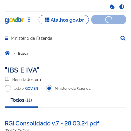
Ministério da Fazenda
Abrir menu principal de navegação
Você está aqui:
Página Inicial
Busca
Busca
IBS E IVA
11
Resultado
s
em
todo o
GOV.BR
Ministério da Fazenda
Todos
(
11
)
RGI Consolidado v.7 - 28.03.24.pdf
28/03/2024