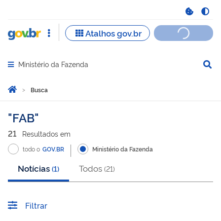
Ministério da Fazenda
Abrir menu principal de navegação
Você está aqui:
Página Inicial
Busca
Busca
FAB
21
Resultado
s
em
todo o
GOV.BR
Ministério da Fazenda
Notícias
Todos
(
1
)
(
21
)
Filtrar