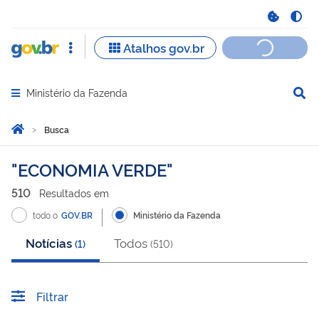
Ministério da Fazenda
Abrir menu principal de navegação
Você está aqui:
Página Inicial
Busca
Busca
ECONOMIA VERDE
510
Resultado
s
em
todo o
GOV.BR
Ministério da Fazenda
Notícias
Todos
(
1
)
(
510
)
Filtrar