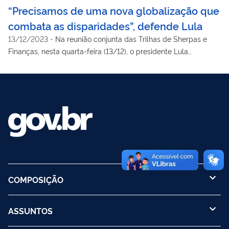
“Precisamos de uma nova globalização que
combata as disparidades”, defende Lula
13/12/2023
-
Na reunião conjunta das Trilhas de Sherpas e
Finanças, nesta quarta-feira (13/12), o presidente Lula
reafirmou o enfrentamento das desigualdades e o
desenvolvimento sustentável como prioridades da presidência
brasileira da cúpula
COMPOSIÇÃO
ASSUNTOS