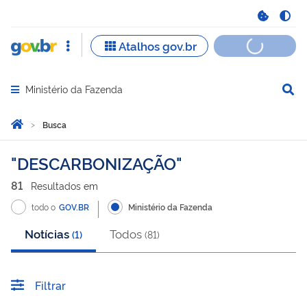
Ministério da Fazenda
Abrir menu principal de navegação
Você está aqui:
Página Inicial
Busca
Busca
DESCARBONIZAÇÃO
81
Resultado
s
em
todo o
GOV.BR
Ministério da Fazenda
Notícias
Todos
(
1
)
(
81
)
Filtrar