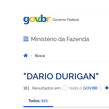
Ministério da Fazenda
Abrir menu principal de navegação
Você está aqui:
Página Inicial
Busca
Busca
DARIO DURIGAN
Resultado
s
em
todo o
161
GOV.BR
Todos
(
161
)