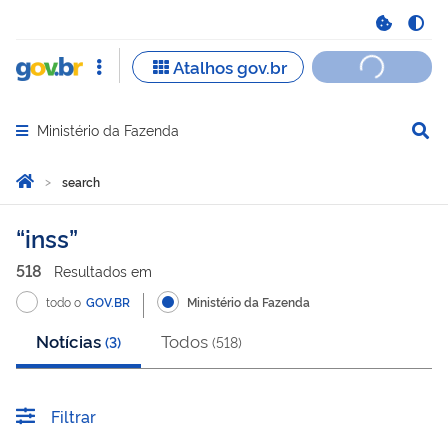
Ministério da Fazenda
Abrir menu principal de navegação
Você está aqui:
Inicio
search
search
inss
518
Resultado
s
em
todo o
GOV.BR
Ministério da Fazenda
Notícias
Todos
(
3
)
(
518
)
Filtrar