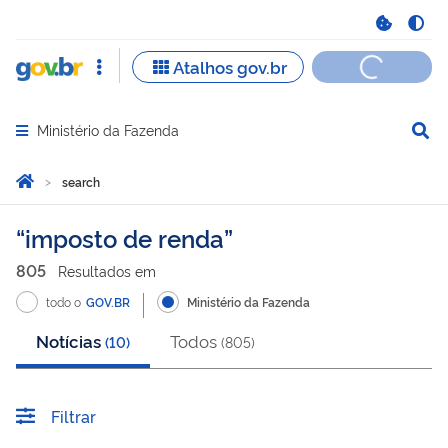
Ministério da Fazenda
Abrir menu principal de navegação
Você está aqui:
Inicio
search
search
imposto de renda
805
Resultado
s
em
todo o
GOV.BR
Ministério da Fazenda
Notícias
Todos
(
10
)
(
805
)
Filtrar