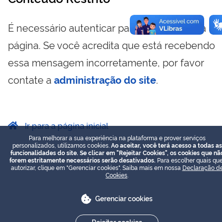
É necessário autenticar para visualizar essa
página. Se você acredita que está recebendo
essa mensagem incorretamente, por favor
contate a
administração do site
.
Ir para a página inicial
Para melhorar a sua experiência na plataforma e prover serviços
personalizados, utilizamos cookies.
Ao aceitar, você terá acesso a todas as
funcionalidades do site. Se clicar em "Rejeitar Cookies", os cookies que nã
forem estritamente necessários serão desativados.
Para escolher quais que
autorizar, clique em "Gerenciar cookies". Saiba mais em nossa
Declaração d
Cookies
.
Gerenciar cookies
Rejeitar cookies