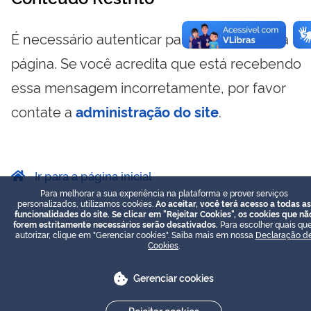
É necessário autenticar para visualizar essa
página. Se você acredita que está recebendo
essa mensagem incorretamente, por favor
contate a
administração do site
.
Ir para a página inicial
Para melhorar a sua experiência na plataforma e prover serviços
personalizados, utilizamos cookies.
Ao aceitar, você terá acesso a todas as
funcionalidades do site. Se clicar em "Rejeitar Cookies", os cookies que nã
forem estritamente necessários serão desativados.
Para escolher quais que
autorizar, clique em "Gerenciar cookies". Saiba mais em nossa
Declaração d
Cookies
.
Gerenciar cookies
Rejeitar cookies