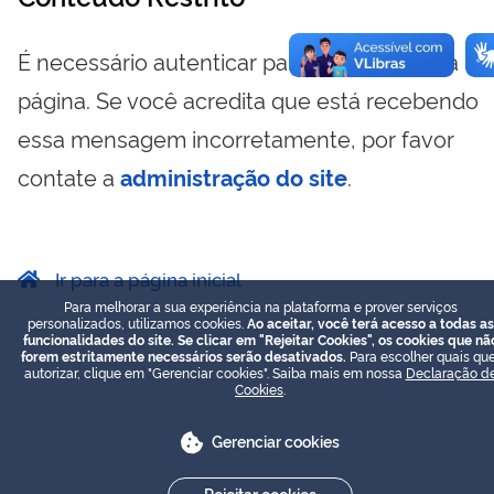
É necessário autenticar para visualizar essa
página. Se você acredita que está recebendo
essa mensagem incorretamente, por favor
contate a
administração do site
.
Ir para a página inicial
Para melhorar a sua experiência na plataforma e prover serviços
personalizados, utilizamos cookies.
Ao aceitar, você terá acesso a todas as
funcionalidades do site. Se clicar em "Rejeitar Cookies", os cookies que nã
forem estritamente necessários serão desativados.
Para escolher quais que
autorizar, clique em "Gerenciar cookies". Saiba mais em nossa
Declaração d
Cookies
.
Gerenciar cookies
Rejeitar cookies