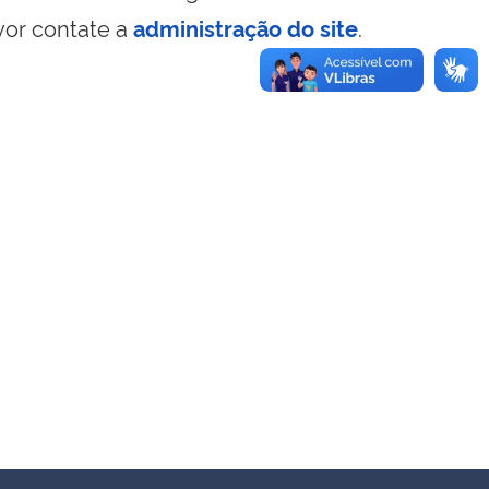
vor contate a
administração do site
.