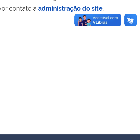
vor contate a
administração do site
.