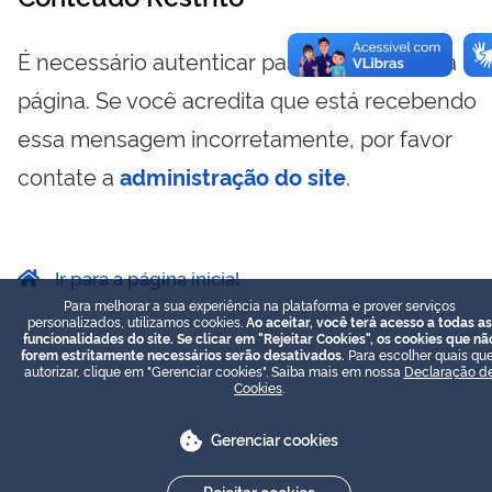
É necessário autenticar para visualizar essa
página. Se você acredita que está recebendo
essa mensagem incorretamente, por favor
contate a
administração do site
.
Ir para a página inicial
Para melhorar a sua experiência na plataforma e prover serviços
personalizados, utilizamos cookies.
Ao aceitar, você terá acesso a todas as
funcionalidades do site. Se clicar em "Rejeitar Cookies", os cookies que nã
forem estritamente necessários serão desativados.
Para escolher quais que
autorizar, clique em "Gerenciar cookies". Saiba mais em nossa
Declaração d
Cookies
.
Gerenciar cookies
Rejeitar cookies