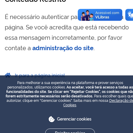
É necessário autenticar para visualizar essa
página. Se você acredita que está recebendo
essa mensagem incorretamente, por favor
contate a
administração do site
.
Ir para a página inicial
Para melhorar a sua experiência na plataforma e prover serviços
personalizados, utilizamos cookies.
Ao aceitar, você terá acesso a todas as
funcionalidades do site. Se clicar em "Rejeitar Cookies", os cookies que nã
forem estritamente necessários serão desativados.
Para escolher quais que
autorizar, clique em "Gerenciar cookies". Saiba mais em nossa
Declaração d
Cookies
.
Gerenciar cookies
Rejeitar cookies