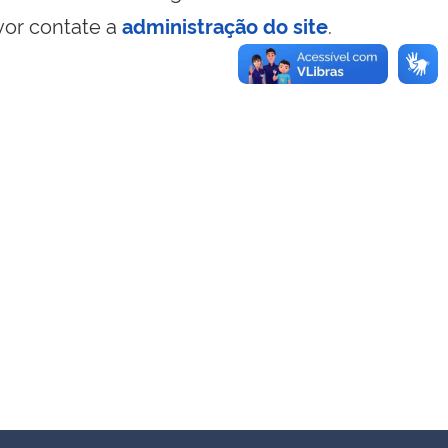
vor contate a
administração do site
.