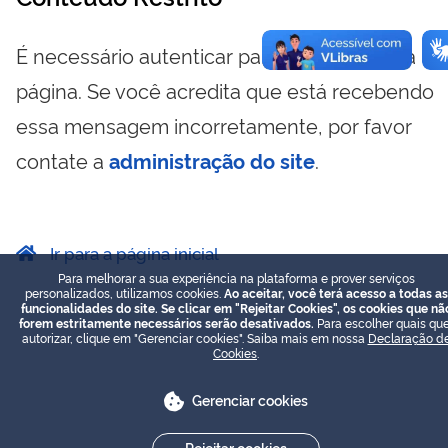
É necessário autenticar para visualizar essa
página. Se você acredita que está recebendo
essa mensagem incorretamente, por favor
contate a
administração do site
.
Ir para a página inicial
Para melhorar a sua experiência na plataforma e prover serviços
personalizados, utilizamos cookies.
Ao aceitar, você terá acesso a todas as
funcionalidades do site. Se clicar em "Rejeitar Cookies", os cookies que nã
forem estritamente necessários serão desativados.
Para escolher quais que
autorizar, clique em "Gerenciar cookies". Saiba mais em nossa
Declaração d
Cookies
.
Gerenciar cookies
Rejeitar cookies