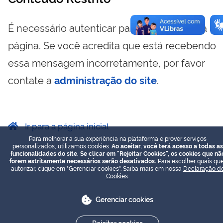
É necessário autenticar para visualizar essa
página. Se você acredita que está recebendo
essa mensagem incorretamente, por favor
contate a
administração do site
.
Ir para a página inicial
Para melhorar a sua experiência na plataforma e prover serviços
personalizados, utilizamos cookies.
Ao aceitar, você terá acesso a todas as
funcionalidades do site. Se clicar em "Rejeitar Cookies", os cookies que nã
forem estritamente necessários serão desativados.
Para escolher quais que
autorizar, clique em "Gerenciar cookies". Saiba mais em nossa
Declaração d
Cookies
.
Gerenciar cookies
Rejeitar cookies