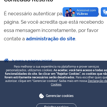
É necessário autenticar para visualizar essa
página. Se você acredita que está recebendo
essa mensagem incorretamente, por favor
contate a
administração do site
.
Ir para a página inicial
Para melhorar a sua experiência na plataforma e prover serviços
personalizados, utilizamos cookies.
Ao aceitar, você terá acesso a todas as
funcionalidades do site. Se clicar em "Rejeitar Cookies", os cookies que nã
forem estritamente necessários serão desativados.
Para escolher quais que
autorizar, clique em "Gerenciar cookies". Saiba mais em nossa
Declaração d
Cookies
.
Gerenciar cookies
Rejeitar cookies