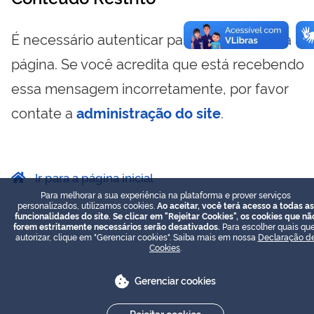
É necessário autenticar para visualizar essa
página. Se você acredita que está recebendo
essa mensagem incorretamente, por favor
contate a
administração do site
.
Ir para a página inicial
Para melhorar a sua experiência na plataforma e prover serviços
personalizados, utilizamos cookies.
Ao aceitar, você terá acesso a todas as
funcionalidades do site. Se clicar em "Rejeitar Cookies", os cookies que nã
forem estritamente necessários serão desativados.
Para escolher quais que
autorizar, clique em "Gerenciar cookies". Saiba mais em nossa
Declaração d
Cookies
.
Gerenciar cookies
Rejeitar cookies