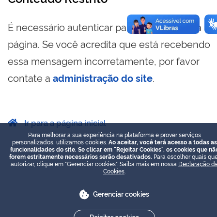
É necessário autenticar para visualizar essa
página. Se você acredita que está recebendo
essa mensagem incorretamente, por favor
contate a
administração do site
.
Ir para a página inicial
Para melhorar a sua experiência na plataforma e prover serviços
personalizados, utilizamos cookies.
Ao aceitar, você terá acesso a todas as
funcionalidades do site. Se clicar em "Rejeitar Cookies", os cookies que nã
forem estritamente necessários serão desativados.
Para escolher quais que
autorizar, clique em "Gerenciar cookies". Saiba mais em nossa
Declaração d
Cookies
.
Gerenciar cookies
Rejeitar cookies