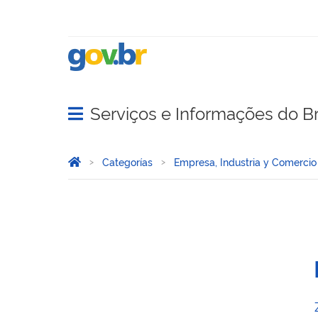
Serviços e Informações do Br
Abrir menu principal de navegação
Você está aqui:
Inicio
Categorías
Empresa, Industria y Comercio
Investigación y Desarrollo