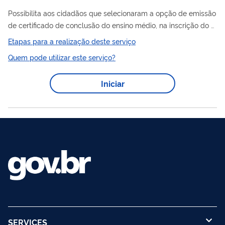
Possibilita aos cidadãos que selecionaram a opção de emissão
de certificado de conclusão do ensino médio, na inscrição do
ENEM
, emitir um certificado.
Etapas para a realização deste serviço
Quem pode utilizar este serviço?
Iniciar
SERVICES