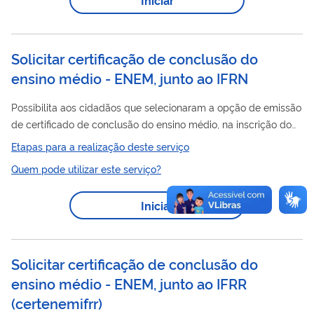
ainda, evitar gastos com o envio de correspondência postal.
Solicitar certificação de conclusão do
ensino médio - ENEM, junto ao IFRN
Possibilita aos cidadãos que selecionaram a opção de emissão
de certificado de conclusão do ensino médio, na inscrição do
ENEM
, emitir um certificado.
Etapas para a realização deste serviço
Quem pode utilizar este serviço?
Iniciar
Solicitar certificação de conclusão do
ensino médio - ENEM, junto ao IFRR
(
certenemifrr
)