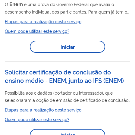
Enem
O
é uma prova do Governo Federal que avalia o
desempenho individual dos participantes. Para quem já tem o
certificado de nível médio (ou vai tirar o certificado neste ano),
Etapas para a realização deste serviço
ele serve para: acessar as universidades no Brasil (Sisu e
Quem pode utilizar este serviço?
Enem
Prouni) e em Portugal (
Portugal ); solicitar
financiamento e apoio estudantil (veja Fies e Prouni). Você
Iniciar
Enem
também pode fazer o
se quiser apenas testar seus
conhecimentos. Os resultados de todas as provas são
importantes para gerar os...
Solicitar certificação de conclusão do
ensino médio - ENEM, junto ao IFS
(
ENEM
)
Possibilita aos cidadãos (portador ou interessado), que
selecionaram a opção de emissão de certificado de conclusão
ENEM
do ensino médio, na inscrição do
, e escolheram o
Etapas para a realização deste serviço
Instituto Federal de Educação, Ciência e Tecnologia de Sergipe
Quem pode utilizar este serviço?
para receber, de forma eletrônica, a certificação , sem a
necessidade de se deslocarem fisicamente até os Campi e,
Iniciar