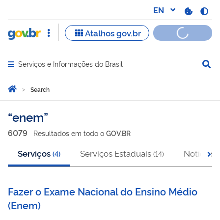
Serviços e Informações do Brasil
Abrir menu principal de navegação
Você está aqui:
Home
Search
Search
enem
6079
Resultado
s
em
todo o
GOV.BR
Serviços
Serviços Estaduais
Notícias
(
4
)
(
14
)
(
Fazer o Exame Nacional do Ensino Médio
(
Enem
)