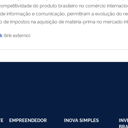
mpetitividade do produto brasileiro no comércio internacion
de informação e comunicação, permitiram a evolução do re
o de impostos na aquisição de matéria-prima no mercado int
ck
(link externo).
TE
EMPREENDEDOR
INOVA SIMPLES
INV
BRA