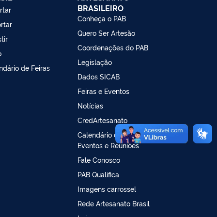
BRASILEIRO
rtar
Conheça o PAB
rtar
Quero Ser Artesão
tir
Coordenações do PAB
o
Legislação
ndário de Feiras
Dados SICAB
Feiras e Eventos
Notícias
CredArtesanato
Calendário de Feiras,
Eventos e Reuniões
Fale Conosco
PAB Qualifica
Imagens carrossel
Rede Artesanato Brasil