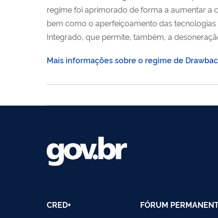
regime foi aprimorado de forma a aumentar a co
bem como o aperfeiçoamento das tecnologias 
Integrado, que permite, também, a desoneraçã
Mais informações sobre o regime de Drawba
CRED+
FÓRUM PERMANEN