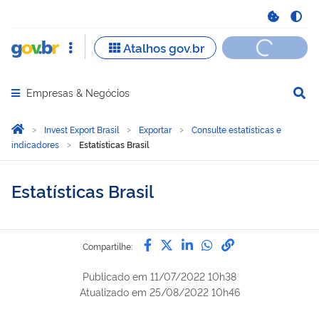
Empresas & Negócios
Abrir menu principal de navegação
Você está aqui:
Página Inicial
Invest Export Brasil
Exportar
Consulte estatísticas e
indicadores
Estatísticas Brasil
Estatísticas Brasil
Compartilhe por Facebook
Compartilhe por Twitter
Compartilhe por Lin
Compartilhe por
link para Copi
Compartilhe:
Publicado em
11/07/2022 10h38
Atualizado em
25/08/2022 10h46