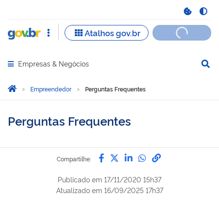
Empresas & Negócios
Abrir menu principal de navegação
Você está aqui:
Página Inicial
Empreendedor
Perguntas Frequentes
Perguntas Frequentes
Compartilhe por Facebook
Compartilhe por Twitter
Compartilhe por Lin
Compartilhe por
link para Copi
Compartilhe:
Publicado em
17/11/2020 15h37
Atualizado em
16/09/2025 17h37