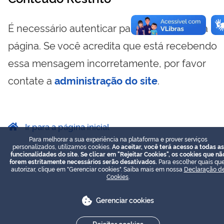
É necessário autenticar para visualizar essa
página. Se você acredita que está recebendo
essa mensagem incorretamente, por favor
contate a
administração do site
.
Ir para a página inicial
Para melhorar a sua experiência na plataforma e prover serviços
personalizados, utilizamos cookies.
Ao aceitar, você terá acesso a todas as
funcionalidades do site. Se clicar em "Rejeitar Cookies", os cookies que nã
forem estritamente necessários serão desativados.
Para escolher quais que
autorizar, clique em "Gerenciar cookies". Saiba mais em nossa
Declaração d
Cookies
.
Gerenciar cookies
Rejeitar cookies