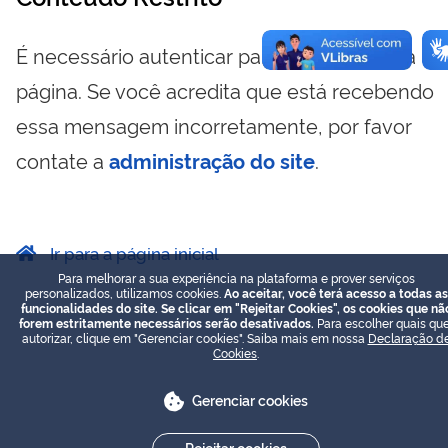
É necessário autenticar para visualizar essa
página. Se você acredita que está recebendo
essa mensagem incorretamente, por favor
contate a
administração do site
.
Ir para a página inicial
Para melhorar a sua experiência na plataforma e prover serviços
personalizados, utilizamos cookies.
Ao aceitar, você terá acesso a todas as
funcionalidades do site. Se clicar em "Rejeitar Cookies", os cookies que nã
forem estritamente necessários serão desativados.
Para escolher quais que
autorizar, clique em "Gerenciar cookies". Saiba mais em nossa
Declaração d
Cookies
.
Gerenciar cookies
Rejeitar cookies