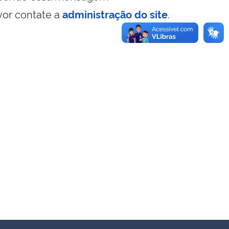
vor contate a
administração do site
.