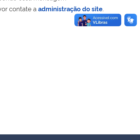
vor contate a
administração do site
.