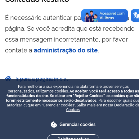
É necessário autenticar para visualizar essa
página. Se você acredita que está recebendo
essa mensagem incorretamente, por favor
contate a
administração do site
.
Ir para a página inicial
Para melhorar a sua experiência na plataforma e prover serviços
personalizados, utilizamos cookies.
Ao aceitar, você terá acesso a todas as
funcionalidades do site. Se clicar em "Rejeitar Cookies", os cookies que nã
forem estritamente necessários serão desativados.
Para escolher quais que
autorizar, clique em "Gerenciar cookies". Saiba mais em nossa
Declaração d
Cookies
.
Gerenciar cookies
Rejeitar cookies