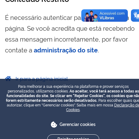
É necessário autenticar para visualizar essa
página. Se você acredita que está recebendo
essa mensagem incorretamente, por favor
contate a
administração do site
.
Ir para a página inicial
Para melhorar a sua experiência na plataforma e prover serviços
personalizados, utilizamos cookies.
Ao aceitar, você terá acesso a todas as
funcionalidades do site. Se clicar em "Rejeitar Cookies", os cookies que nã
forem estritamente necessários serão desativados.
Para escolher quais que
autorizar, clique em "Gerenciar cookies". Saiba mais em nossa
Declaração d
Cookies
.
Gerenciar cookies
Rejeitar cookies