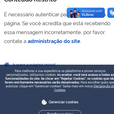
É necessário autenticar para visualizar essa
página. Se você acredita que está recebendo
essa mensagem incorretamente, por favor
contate a
administração do site
.
Ir para a página inicial
Para melhorar a sua experiência na plataforma e prover serviços
personalizados, utilizamos cookies.
Ao aceitar, você terá acesso a todas as
funcionalidades do site. Se clicar em "Rejeitar Cookies", os cookies que nã
forem estritamente necessários serão desativados.
Para escolher quais que
autorizar, clique em "Gerenciar cookies". Saiba mais em nossa
Declaração d
Cookies
.
Gerenciar cookies
Rejeitar cookies