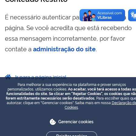
É necessário autenticar para visualizar essa
página. Se você acredita que está recebendo
essa mensagem incorretamente, por favor
contate a
administração do site
.
Ir para a página inicial
Para melhorar a sua experiência na plataforma e prover serviços
personalizados, utilizamos cookies.
Ao aceitar, você terá acesso a todas as
funcionalidades do site. Se clicar em "Rejeitar Cookies", os cookies que nã
forem estritamente necessários serão desativados.
Para escolher quais que
autorizar, clique em "Gerenciar cookies". Saiba mais em nossa
Declaração d
Cookies
.
Gerenciar cookies
Rejeitar cookies