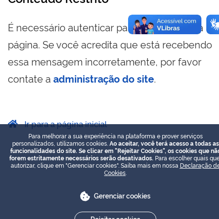
É necessário autenticar para visualizar essa
página. Se você acredita que está recebendo
essa mensagem incorretamente, por favor
contate a
administração do site
.
Ir para a página inicial
Para melhorar a sua experiência na plataforma e prover serviços
personalizados, utilizamos cookies.
Ao aceitar, você terá acesso a todas as
funcionalidades do site. Se clicar em "Rejeitar Cookies", os cookies que nã
forem estritamente necessários serão desativados.
Para escolher quais que
autorizar, clique em "Gerenciar cookies". Saiba mais em nossa
Declaração d
Cookies
.
Gerenciar cookies
Rejeitar cookies