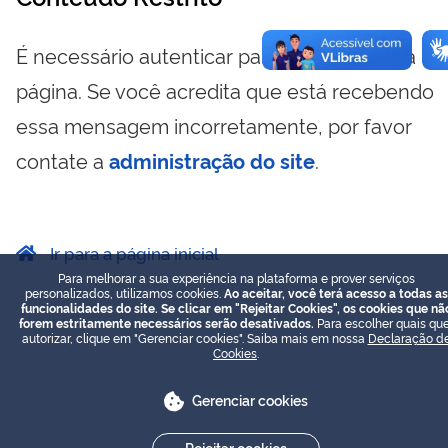
É necessário autenticar para visualizar essa
página. Se você acredita que está recebendo
essa mensagem incorretamente, por favor
contate a
administração do site
.
Ir para a página inicial
Para melhorar a sua experiência na plataforma e prover serviços
personalizados, utilizamos cookies.
Ao aceitar, você terá acesso a todas as
funcionalidades do site. Se clicar em "Rejeitar Cookies", os cookies que nã
forem estritamente necessários serão desativados.
Para escolher quais que
autorizar, clique em "Gerenciar cookies". Saiba mais em nossa
Declaração d
Cookies
.
Gerenciar cookies
Rejeitar cookies