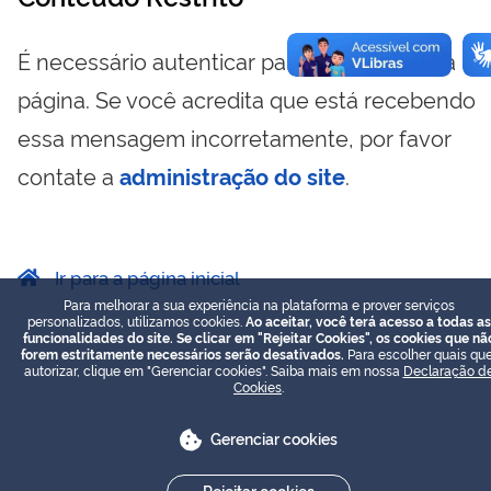
É necessário autenticar para visualizar essa
página. Se você acredita que está recebendo
essa mensagem incorretamente, por favor
contate a
administração do site
.
Ir para a página inicial
Para melhorar a sua experiência na plataforma e prover serviços
personalizados, utilizamos cookies.
Ao aceitar, você terá acesso a todas as
funcionalidades do site. Se clicar em "Rejeitar Cookies", os cookies que nã
forem estritamente necessários serão desativados.
Para escolher quais que
autorizar, clique em "Gerenciar cookies". Saiba mais em nossa
Declaração d
Cookies
.
Gerenciar cookies
Rejeitar cookies