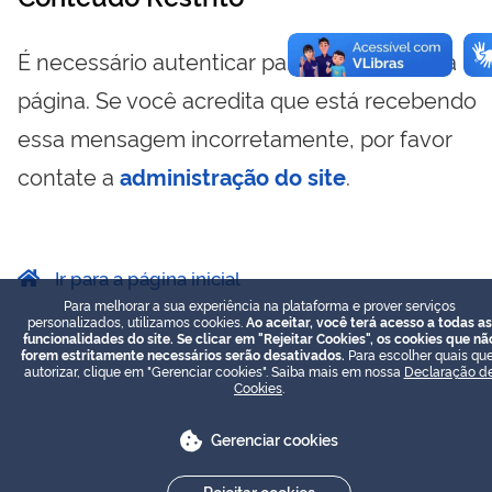
É necessário autenticar para visualizar essa
página. Se você acredita que está recebendo
essa mensagem incorretamente, por favor
contate a
administração do site
.
Ir para a página inicial
Para melhorar a sua experiência na plataforma e prover serviços
personalizados, utilizamos cookies.
Ao aceitar, você terá acesso a todas as
funcionalidades do site. Se clicar em "Rejeitar Cookies", os cookies que nã
forem estritamente necessários serão desativados.
Para escolher quais que
autorizar, clique em "Gerenciar cookies". Saiba mais em nossa
Declaração d
Cookies
.
Gerenciar cookies
Rejeitar cookies