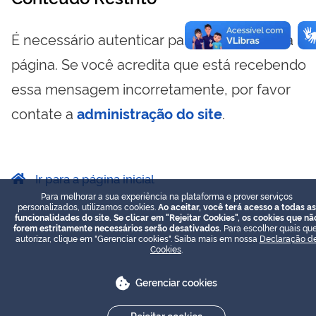
É necessário autenticar para visualizar essa
página. Se você acredita que está recebendo
essa mensagem incorretamente, por favor
contate a
administração do site
.
Ir para a página inicial
Para melhorar a sua experiência na plataforma e prover serviços
personalizados, utilizamos cookies.
Ao aceitar, você terá acesso a todas as
funcionalidades do site. Se clicar em "Rejeitar Cookies", os cookies que nã
forem estritamente necessários serão desativados.
Para escolher quais que
autorizar, clique em "Gerenciar cookies". Saiba mais em nossa
Declaração d
Cookies
.
Gerenciar cookies
Rejeitar cookies