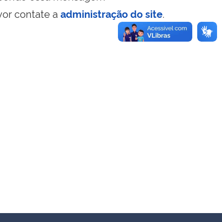
vor contate a
administração do site
.